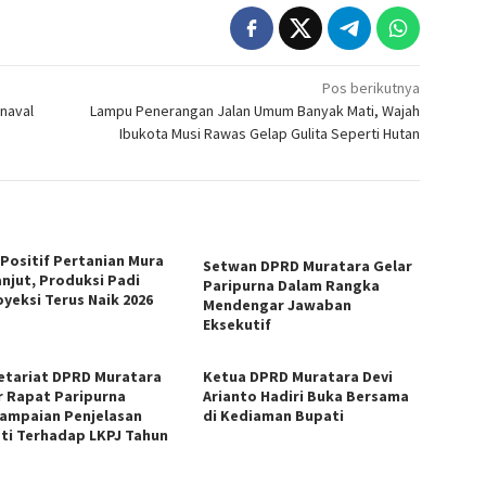
Pos berikutnya
naval
Lampu Penerangan Jalan Umum Banyak Mati, Wajah
Ibukota Musi Rawas Gelap Gulita Seperti Hutan
 Positif Pertanian Mura
Setwan DPRD Muratara Gelar
anjut, Produksi Padi
Paripurna Dalam Rangka
oyeksi Terus Naik 2026
Mendengar Jawaban
Eksekutif
etariat DPRD Muratara
Ketua DPRD Muratara Devi
r Rapat Paripurna
Arianto Hadiri Buka Bersama
ampaian Penjelasan
di Kediaman Bupati
ti Terhadap LKPJ Tahun