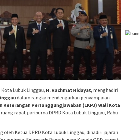
 Kota Lubuk Linggau,
H. Rachmat Hidayat
, menghadiri
Linggau
dalam rangka mendengarkan penyampaian
n Keterangan Pertanggungjawaban (LKPJ) Wali Kota
i ruang rapat paripurna DPRD Kota Lubuk Linggau, Rabu
g oleh Ketua DPRD Kota Lubuk Linggau, dihadiri jajaran
orkopimda, Sekretaris Daerah, para Kepala OPD, camat,