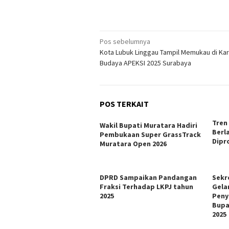
Navigasi
Pos sebelumnya
Kota Lubuk Linggau Tampil Memukau di Kar
pos
Budaya APEKSI 2025 Surabaya
POS TERKAIT
Tren
Wakil Bupati Muratara Hadiri
Berl
Pembukaan Super GrassTrack
Dipr
Muratara Open 2026
DPRD Sampaikan Pandangan
Sekr
Fraksi Terhadap LKPJ tahun
Gela
2025
Peny
Bupa
2025