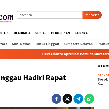
Pencarian
LITIK
OLAHRAGA
SOSIAL
PENDIDIKAN
LAINNYA
Utara
Musi Rawas
Lubuk Linggau
Sumatera Selatan
Prabum
Devi Arianto Apresiasi Pemuda Muratara, Dorong
OTOM
inggau Hadiri Rapat
OTOMOT
Sosok 
K…