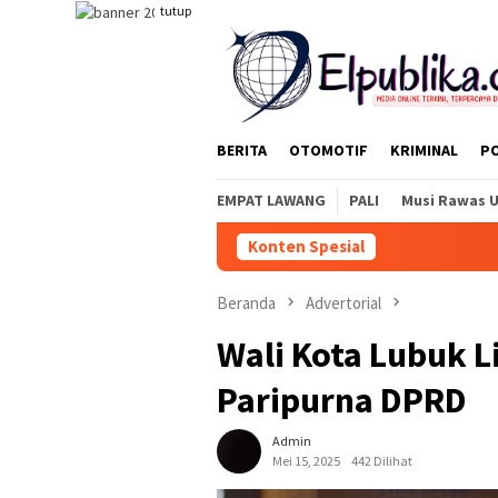
Loncat
tutup
ke
konten
BERITA
OTOMOTIF
KRIMINAL
PO
EMPAT LAWANG
PALI
Musi Rawas 
Konten Spesial
Beranda
Advertorial
Wali Kota Lubuk L
Paripurna DPRD
Admin
Mei 15, 2025
442 Dilihat