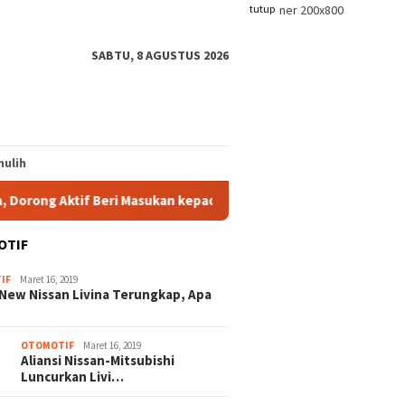
tutup
SABTU, 8 AGUSTUS 2026
ulih
 Aktif Beri Masukan kepada DPRD
APSB Minta Aparat Tin
OTIF
IF
Maret 16, 2019
New Nissan Livina Terungkap, Apa
OTOMOTIF
Maret 16, 2019
Aliansi Nissan-Mitsubishi
Luncurkan Livi…