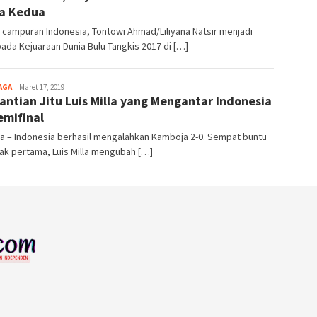
a Kedua
campuran Indonesia, Tontowi Ahmad/Liliyana Natsir menjadi
pada Kejuaraan Dunia Bulu Tangkis 2017 di […]
AGA
Elpublika.com
Maret 17, 2019
antian Jitu Luis Milla yang Mengantar Indonesia
emifinal
a – Indonesia berhasil mengalahkan Kamboja 2-0. Sempat buntu
ak pertama, Luis Milla mengubah […]