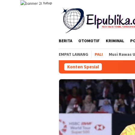
Loncat
tutup
ke
konten
BERITA
OTOMOTIF
KRIMINAL
PO
EMPAT LAWANG
PALI
Musi Rawas 
Konten Spesial