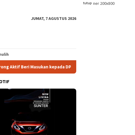
tutup
JUMAT, 7 AGUSTUS 2026
ulih
if Beri Masukan kepada DPRD
APSB Minta Aparat Tindak 
OTIF