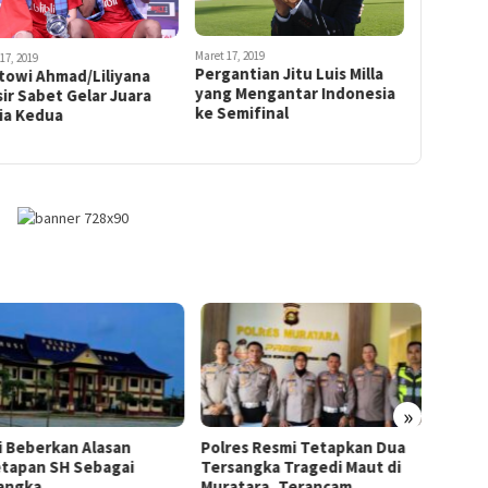
Maret 17, 2019
17, 2019
Pergantian Jitu Luis Milla
towi Ahmad/Liliyana
yang Mengantar Indonesia
ir Sabet Gelar Juara
ke Semifinal
ia Kedua
»
si Beberkan Alasan
Polres Resmi Tetapkan Dua
Kasat 
tapan SH Sebagai
Tersangka Tragedi Maut di
Tegas
angka
Muratara, Terancam
Tersa