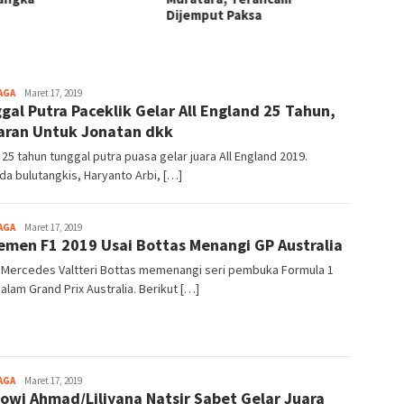
Dijemput Paksa
ALS Su
AGA
Elpublika.com
Maret 17, 2019
gal Putra Paceklik Gelar All England 25 Tahun,
Saran Untuk Jonatan dkk
25 tahun tunggal putra puasa gelar juara All England 2019.
a bulutangkis, Haryanto Arbi, […]
AGA
Elpublika.com
Maret 17, 2019
emen F1 2019 Usai Bottas Menangi GP Australia
r Mercedes Valtteri Bottas memenangi seri pembuka Formula 1
alam Grand Prix Australia. Berikut […]
AGA
Elpublika.com
Maret 17, 2019
owi Ahmad/Liliyana Natsir Sabet Gelar Juara