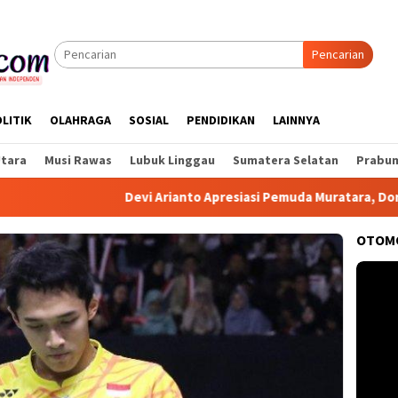
Pencarian
LITIK
OLAHRAGA
SOSIAL
PENDIDIKAN
LAINNYA
Utara
Musi Rawas
Lubuk Linggau
Sumatera Selatan
Prabum
Devi Arianto Apresiasi Pemuda Muratara, Dorong Akt
OTOM