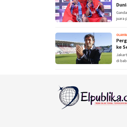
Duni
Ganda 
juara 
OLAHR
Perg
ke S
Jakart
di bab