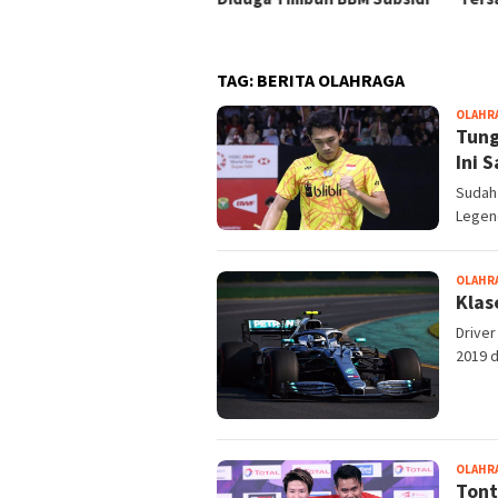
RD
TAG:
BERITA OLAHRAGA
OLAHR
Tung
Ini 
Sudah 
Legend
OLAHR
Klas
Drive
2019 d
OLAHR
Tont