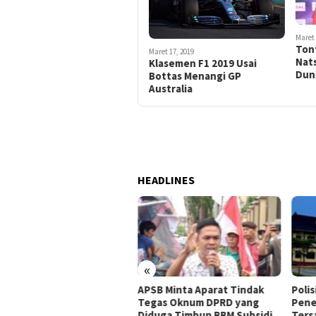
Maret 
Ton
Maret 17, 2019
Nats
Klasemen F1 2019 Usai
Dun
Bottas Menangi GP
Australia
HEADLINES
«
i Arianto Apresiasi
APSB Minta Aparat Tindak
Poli
muda Muratara, Dorong
Tegas Oknum DPRD yang
Pene
if Beri Masukan kepada
Diduga Timbun BBM Subsidi
Ters