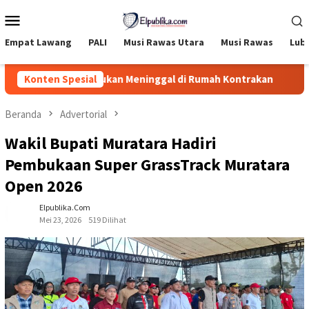
Loncat
Menu
ke
Mobile
konten
Empat Lawang
PALI
Musi Rawas Utara
Musi Rawas
Lub
a Malam Ditemukan Meninggal di Rumah Kontrakan
Konten Spesial
Devi 
Beranda
Advertorial
Wakil Bupati Muratara Hadiri
Pembukaan Super GrassTrack Muratara
Open 2026
Elpublika.com
Mei 23, 2026
519 Dilihat