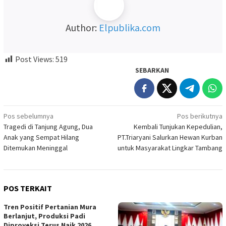
Author:
Elpublika.com
Post Views:
519
SEBARKAN
Navigasi
Pos sebelumnya
Pos berikutnya
Tragedi di Tanjung Agung, Dua
Kembali Tunjukan Kepedulian,
pos
Anak yang Sempat Hilang
PT.Triaryani Salurkan Hewan Kurban
Ditemukan Meninggal
untuk Masyarakat Lingkar Tambang
POS TERKAIT
Tren Positif Pertanian Mura
Berlanjut, Produksi Padi
Diproyeksi Terus Naik 2026