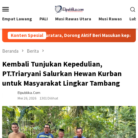
Loncat
Menu
ke
Mobile
konten
Empat Lawang
PALI
Musi Rawas Utara
Musi Rawas
Lub
iasi Pemuda Muratara, Dorong Aktif Beri Masukan kepada DPRD
Konten Spesial
Beranda
Berita
Kembali Tunjukan Kepedulian,
PT.Triaryani Salurkan Hewan Kurban
untuk Masyarakat Lingkar Tambang
Elpublika.com
Mei 26, 2026
1301 Dilihat