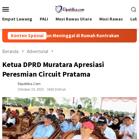
Loncat
Menu
ke
Mobile
konten
Empat Lawang
PALI
Musi Rawas Utara
Musi Rawas
Lub
alam Ditemukan Meninggal di Rumah Kontrakan
Konten Spesial
Devi Ari
Beranda
Advertorial
Ketua DPRD Muratara Apresiasi
Peresmian Circuit Pratama
Elpublika.com
Oktober 19, 2025
3602 Dilihat