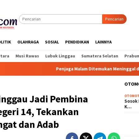
Pencarian
LITIK
OLAHRAGA
SOSIAL
PENDIDIKAN
LAINNYA
Utara
Musi Rawas
Lubuk Linggau
Sumatera Selatan
Prabum
Penjaga Malam Ditemukan Meninggal di Rumah 
OTOM
Linggau Jadi Pembina
OTOMOT
Sosok 
K…
egeri 14, Tekankan
ngat dan Adab