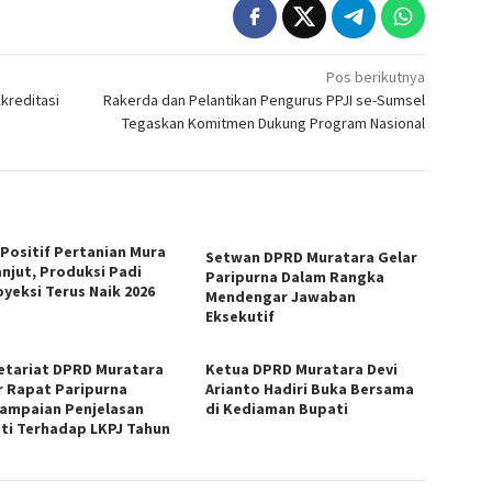
Pos berikutnya
kreditasi
Rakerda dan Pelantikan Pengurus PPJI se-Sumsel
Tegaskan Komitmen Dukung Program Nasional
 Positif Pertanian Mura
Setwan DPRD Muratara Gelar
anjut, Produksi Padi
Paripurna Dalam Rangka
oyeksi Terus Naik 2026
Mendengar Jawaban
Eksekutif
etariat DPRD Muratara
Ketua DPRD Muratara Devi
r Rapat Paripurna
Arianto Hadiri Buka Bersama
ampaian Penjelasan
di Kediaman Bupati
ti Terhadap LKPJ Tahun