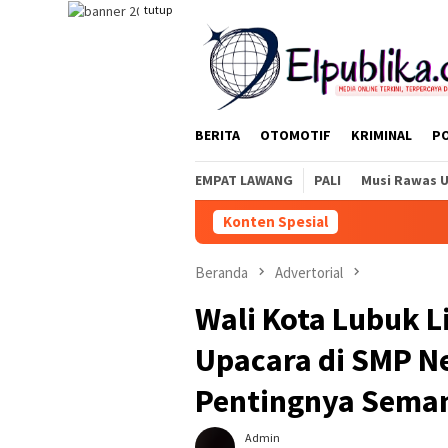
Loncat
tutup
ke
konten
BERITA
OTOMOTIF
KRIMINAL
PO
EMPAT LAWANG
PALI
Musi Rawas 
Konten Spesial
Beranda
Advertorial
Wali Kota Lubuk 
Upacara di SMP N
Pentingnya Sema
Admin