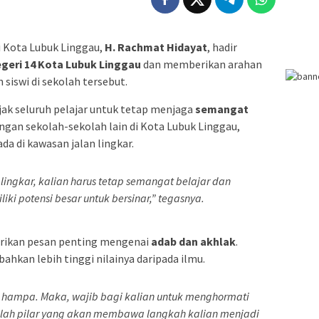
 Kota Lubuk Linggau,
H. Rachmat Hidayat
, hadir
geri 14 Kota Lubuk Linggau
dan memberikan arahan
 siswi di sekolah tersebut.
k seluruh pelajar untuk tetap menjaga
semangat
engan sekolah-sekolah lain di Kota Lubuk Linggau,
a di kawasan jalan lingkar.
n lingkar, kalian harus tetap semangat belajar dan
iki potensi besar untuk bersinar,”
tegasnya.
erikan pesan penting mengenai
adab dan akhlak
.
hkan lebih tinggi nilainya daripada ilmu.
n hampa. Maka, wajib bagi kalian untuk menghormati
alah pilar yang akan membawa langkah kalian menjadi