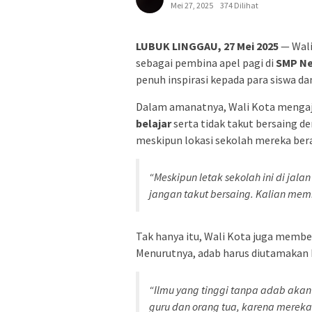
Mei 27, 2025
374 Dilihat
LUBUK LINGGAU, 27 Mei 2025
— Wali
sebagai pembina apel pagi di
SMP Ne
penuh inspirasi kepada para siswa dan
Dalam amanatnya, Wali Kota mengaja
belajar
serta tidak takut bersaing d
meskipun lokasi sekolah mereka berad
“Meskipun letak sekolah ini di jala
jangan takut bersaing. Kalian memil
Tak hanya itu, Wali Kota juga memb
Menurutnya, adab harus diutamakan ba
“Ilmu yang tinggi tanpa adab aka
guru dan orang tua, karena merek