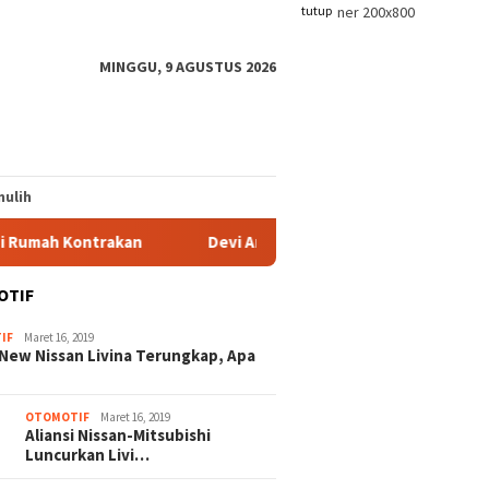
tutup
MINGGU, 9 AGUSTUS 2026
ulih
Kontrakan
Devi Arianto Apresiasi Pemuda Muratara, Doro
OTIF
IF
Maret 16, 2019
New Nissan Livina Terungkap, Apa
OTOMOTIF
Maret 16, 2019
Aliansi Nissan-Mitsubishi
Luncurkan Livi…