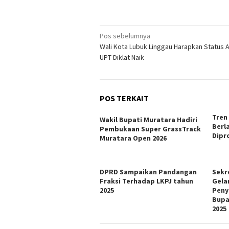
Navigasi
Pos sebelumnya
Wali Kota Lubuk Linggau Harapkan Status A
pos
UPT Diklat Naik
POS TERKAIT
Tren
Wakil Bupati Muratara Hadiri
Berl
Pembukaan Super GrassTrack
Dipr
Muratara Open 2026
DPRD Sampaikan Pandangan
Sekr
Fraksi Terhadap LKPJ tahun
Gela
2025
Peny
Bupa
2025