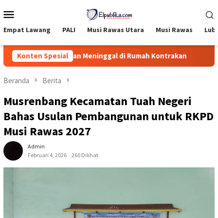
Loncat
Menu
ke
Mobile
konten
Empat Lawang
PALI
Musi Rawas Utara
Musi Rawas
Lub
lam Ditemukan Meninggal di Rumah Kontrakan
Konten Spesial
Devi Aria
Beranda
Berita
Musrenbang Kecamatan Tuah Negeri
Bahas Usulan Pembangunan untuk RKPD
Musi Rawas 2027
Admin
Februari 4, 2026
260 Dilihat