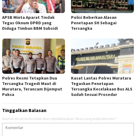
APSB Minta Aparat Tindak
Polisi Beberkan Alasan
Tegas Oknum DPRD yang
Penetapan SH Sebagai
Diduga Timbun BBM Subsidi
Tersangka
Polres Resmi Tetapkan Dua
Kasat Lantas Polres Muratara
Tersangka Tragedi Maut di
Tegaskan Penetapan
Muratara, Terancam Dijemput
Tersangka Kecelakaan Bus ALS
Paksa
Sudah Sesuai Prosedur
Tinggalkan Balasan
Alamat email Anda tidak akan dipublikasikan.
Ruas yang wajib ditandai
*