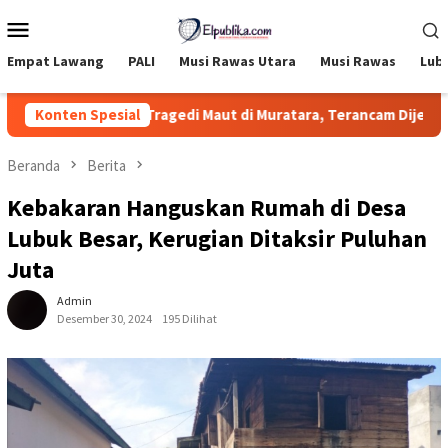
Loncat
Menu
ke
Mobile
konten
Empat Lawang
PALI
Musi Rawas Utara
Musi Rawas
Lub
 Tersangka Tragedi Maut di Muratara, Terancam Dijemput Paksa
Konten Spesial
Beranda
Berita
Kebakaran Hanguskan Rumah di Desa
Lubuk Besar, Kerugian Ditaksir Puluhan
Juta
Admin
Desember 30, 2024
195 Dilihat