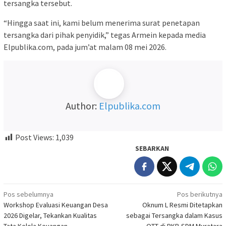
tersangka tersebut.
“Hingga saat ini, kami belum menerima surat penetapan
tersangka dari pihak penyidik,” tegas Armein kepada media
Elpublika.com, pada jum’at malam 08 mei 2026.
Author:
Elpublika.com
Post Views:
1,039
SEBARKAN
Navigasi
Pos sebelumnya
Pos berikutnya
Workshop Evaluasi Keuangan Desa
Oknum L Resmi Ditetapkan
pos
2026 Digelar, Tekankan Kualitas
sebagai Tersangka dalam Kasus
Tata Kelola Keuangan
OTT di BKP-SDM Muratara