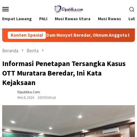
Loncat
Menu
ke
Mobile
konten
Empat Lawang
PALI
Musi Rawas Utara
Musi Rawas
Lub
entasi PETI di Dam Monyet Beredar, Oknum Anggota DPRD Murat
Konten Spesial
Beranda
Berita
Informasi Penetapan Tersangka Kasus
OTT Muratara Beredar, Ini Kata
Kejaksaan
Elpublika.com
Mei 8, 2026
1039 Dilihat