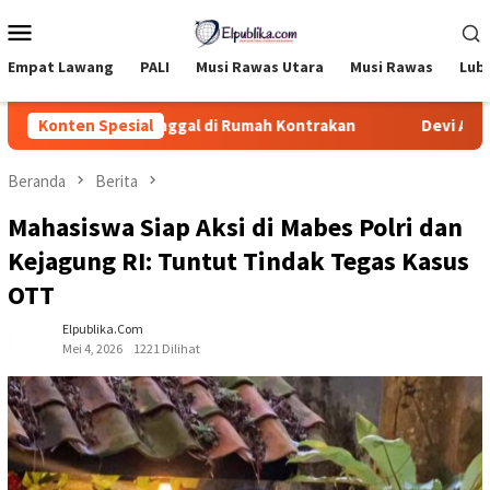
Loncat
Menu
ke
Mobile
konten
Empat Lawang
PALI
Musi Rawas Utara
Musi Rawas
Lub
temukan Meninggal di Rumah Kontrakan
Konten Spesial
Devi Arianto Ap
Beranda
Berita
Mahasiswa Siap Aksi di Mabes Polri dan
Kejagung RI: Tuntut Tindak Tegas Kasus
OTT
Elpublika.com
Mei 4, 2026
1221 Dilihat