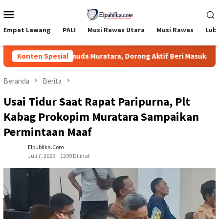
Loncat
Menu
ke
Mobile
konten
Empat Lawang
PALI
Musi Rawas Utara
Musi Rawas
Lub
to Apresiasi Pemuda Muratara, Dorong Aktif Beri Masukan kepada
Konten Spesial
Beranda
Berita
Usai Tidur Saat Rapat Paripurna, Plt
Kabag Prokopim Muratara Sampaikan
Permintaan Maaf
Elpublika.com
Juli 7, 2026
1299 Dilihat