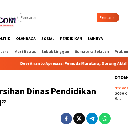
Pencarian
LITIK
OLAHRAGA
SOSIAL
PENDIDIKAN
LAINNYA
Utara
Musi Rawas
Lubuk Linggau
Sumatera Selatan
Prabum
Devi Arianto Apresiasi Pemuda Muratara, Dorong Aktif Beri Ma
OTOM
rsihan Dinas Pendidikan
OTOMOT
Sosok 
K…
l”