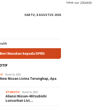
tutup
SABTU, 8 AGUSTUS 2026
ulih
sukan kepada DPRD
APSB Minta Aparat Tindak Tegas Oknu
OTIF
IF
Maret 16, 2019
New Nissan Livina Terungkap, Apa
OTOMOTIF
Maret 16, 2019
Aliansi Nissan-Mitsubishi
Luncurkan Livi…