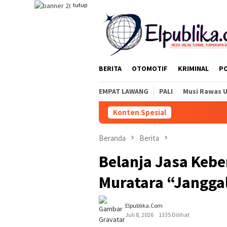
Loncat
tutup
ke
konten
BERITA
OTOMOTIF
KRIMINAL
PO
EMPAT LAWANG
PALI
Musi Rawas 
Konten Spesial
Beranda
Berita
Belanja Jasa Kebe
Muratara “Jangga
Elpublika.com
Juli 8, 2026
1335 Dilihat