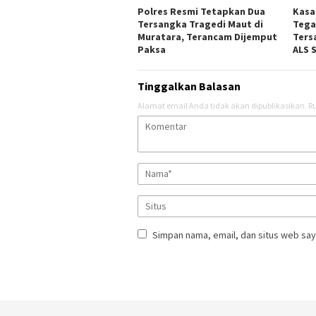
Polres Resmi Tetapkan Dua
Kasa
Tersangka Tragedi Maut di
Tega
Muratara, Terancam Dijemput
Ters
Paksa
ALS 
Tinggalkan Balasan
Alamat email Anda tidak akan dipublikasikan.
Ru
Simpan nama, email, dan situs web say