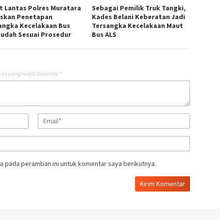
t Lantas Polres Muratara
Sebagai Pemilik Truk Tangki,
skan Penetapan
Kades Belani Keberatan Jadi
angka Kecelakaan Bus
Tersangka Kecelakaan Maut
Sudah Sesuai Prosedur
Bus ALS
as yang wajib ditandai
*
a pada peramban ini untuk komentar saya berikutnya.