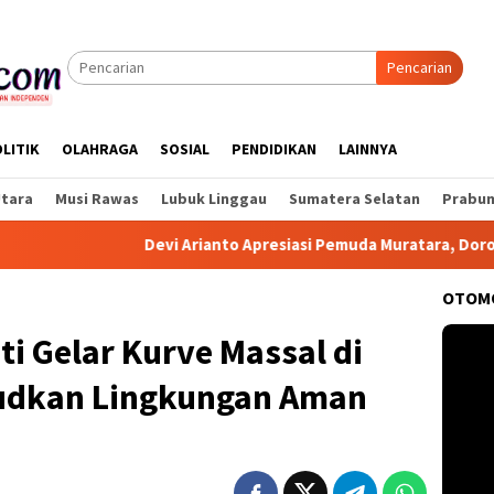
Pencarian
LITIK
OLAHRAGA
SOSIAL
PENDIDIKAN
LAINNYA
Utara
Musi Rawas
Lubuk Linggau
Sumatera Selatan
Prabum
i Arianto Apresiasi Pemuda Muratara, Dorong Aktif Beri Masuka
OTOM
ti Gelar Kurve Massal di
judkan Lingkungan Aman