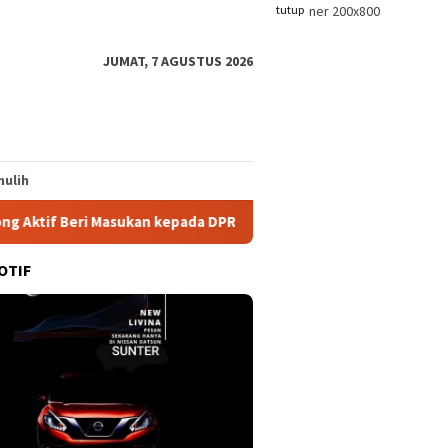
tutup
JUMAT, 7 AGUSTUS 2026
ulih
n kepada DPRD
APSB Minta Aparat Tindak Tegas Oknum DP
OTIF