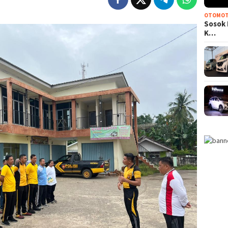
OTOMOT
Sosok 
K…