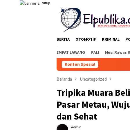
Loncat
tutup
ke
konten
BERITA
OTOMOTIF
KRIMINAL
PO
EMPAT LAWANG
PALI
Musi Rawas 
Konten Spesial
Dev
Beranda
Uncategorized
Tripika Muara Beli
Pasar Metau, Wu
dan Sehat
Admin