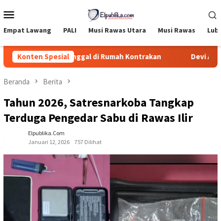
Loncat
Menu
ke
Mobile
konten
Empat Lawang
PALI
Musi Rawas Utara
Musi Rawas
Lub
Ditemukan Meninggal di Rumah Kontrakan
Konten Spesial
Devi Arianto A
Beranda
Berita
Tahun 2026, Satresnarkoba Tangkap
Terduga Pengedar Sabu di Rawas Ilir
Elpublika.com
Januari 12, 2026
757 Dilihat