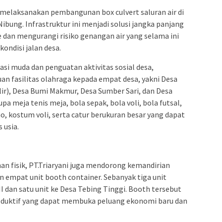
ga melaksanakan pembangunan box culvert saluran air di
bung. Infrastruktur ini menjadi solusi jangka panjang
dan mengurangi risiko genangan air yang selama ini
ondisi jalan desa.
 muda dan penguatan aktivitas sosial desa,
n fasilitas olahraga kepada empat desa, yakni Desa
ir), Desa Bumi Makmur, Desa Sumber Sari, dan Desa
a meja tenis meja, bola sepak, bola voli, bola futsal,
o, kostum voli, serta catur berukuran besar yang dapat
 usia.
n fisik, PT.Triaryani juga mendorong kemandirian
 empat unit booth container. Sebanyak tiga unit
I dan satu unit ke Desa Tebing Tinggi. Booth tersebut
oduktif yang dapat membuka peluang ekonomi baru dan