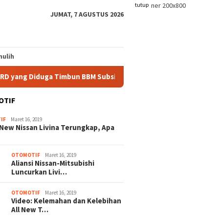
tutup
JUMAT, 7 AGUSTUS 2026
ulih
a Timbun BBM Subsidi
Polisi Beberkan Alasan Penetapan
OTIF
IF
Maret 16, 2019
New Nissan Livina Terungkap, Apa
OTOMOTIF
Maret 16, 2019
Aliansi Nissan-Mitsubishi
Luncurkan Livi…
OTOMOTIF
Maret 16, 2019
Video: Kelemahan dan Kelebihan
All New T…