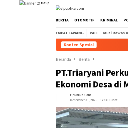
Loncat
tutup
ke
konten
BERITA
OTOMOTIF
KRIMINAL
PO
EMPAT LAWANG
PALI
Musi Rawas 
Konten Spesial
Beranda
Berita
PT.Triaryani Per
Ekonomi Desa di 
Elpublika.com
Desember 31, 2025
1723 Dilihat