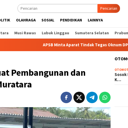
Pencarian
LITIK
OLAHRAGA
SOSIAL
PENDIDIKAN
LAINNYA
Utara
Musi Rawas
Lubuk Linggau
Sumatera Selatan
Prabum
APSB Minta Aparat Tindak Tegas Oknum DPRD yang Didug
OTOM
kuat Pembangunan dan
OTOMOT
Sosok 
K…
Muratara