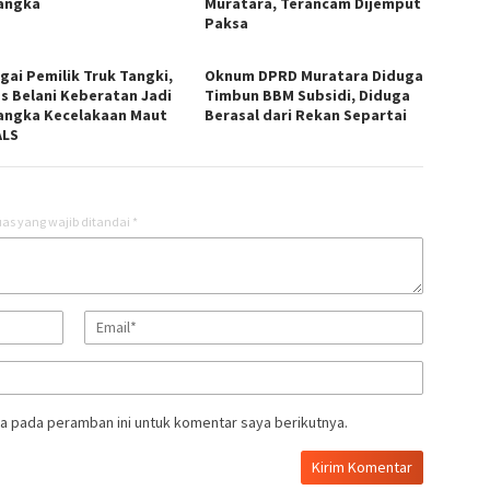
angka
Muratara, Terancam Dijemput
Paksa
gai Pemilik Truk Tangki,
Oknum DPRD Muratara Diduga
s Belani Keberatan Jadi
Timbun BBM Subsidi, Diduga
angka Kecelakaan Maut
Berasal dari Rekan Separtai
ALS
as yang wajib ditandai
*
a pada peramban ini untuk komentar saya berikutnya.