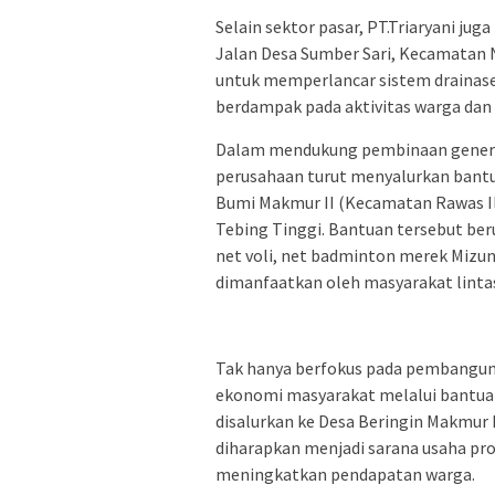
Selain sektor pasar, PT.Triaryani ju
Jalan Desa Sumber Sari, Kecamatan Ni
untuk memperlancar sistem drainase 
berdampak pada aktivitas warga dan k
Dalam mendukung pembinaan generasi
perusahaan turut menyalurkan bantua
Bumi Makmur II (Kecamatan Rawas Il
Tebing Tinggi. Bantuan tersebut berup
net voli, net badminton merek Mizun
dimanfaatkan oleh masyarakat lintas
Tak hanya berfokus pada pembanguna
ekonomi masyarakat melalui bantuan
disalurkan ke Desa Beringin Makmur I
diharapkan menjadi sarana usaha pr
meningkatkan pendapatan warga.