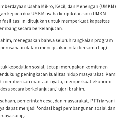
mberdayaan Usaha Mikro, Kecil, dan Menengah (UMKM)
gan kepada dua UMKM usaha keripik dan satu UMKM
 fasilitasi ini ditujukan untuk memperkuat kapasitas
embang secara berkelanjutan.
Ibrahim, menegaskan bahwa seluruh rangkaian program
 perusahaan dalam menciptakan nilai bersama bagi
tuk kepedulian sosial, tetapi merupakan komitmen
mendukung peningkatan kualitas hidup masyarakat. Kami
pat memberikan manfaat nyata, memperkuat ekonomi
esa secara berkelanjutan,” ujar Ibrahim.
usahaan, pemerintah desa, dan masyarakat, PT.Triaryani
a dapat menjadi fondasi bagi pembangunan sosial dan
rdaya saing.