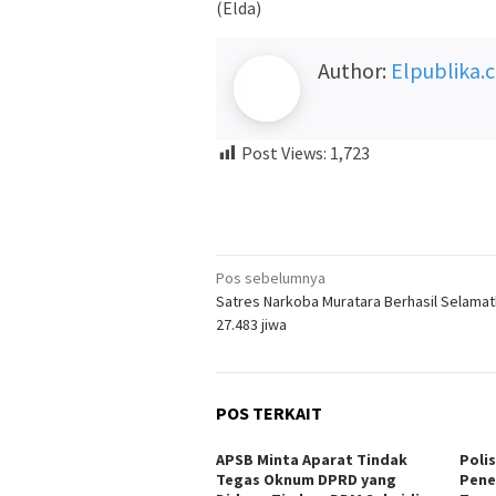
(Elda)
Author:
Elpublika.
Post Views:
1,723
Navigasi
Pos sebelumnya
Satres Narkoba Muratara Berhasil Selama
pos
27.483 jiwa
POS TERKAIT
APSB Minta Aparat Tindak
Poli
Tegas Oknum DPRD yang
Pene