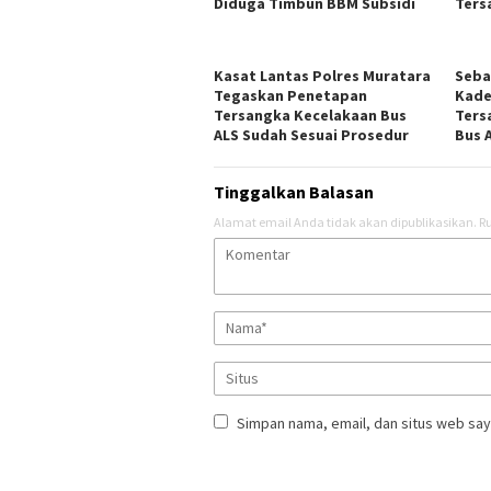
Diduga Timbun BBM Subsidi
Ters
Kasat Lantas Polres Muratara
Seba
Tegaskan Penetapan
Kade
Tersangka Kecelakaan Bus
Ters
ALS Sudah Sesuai Prosedur
Bus 
Tinggalkan Balasan
Alamat email Anda tidak akan dipublikasikan.
Ru
Simpan nama, email, dan situs web say