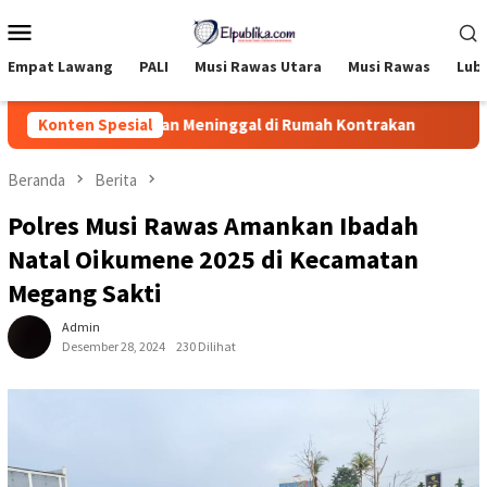
Loncat
Menu
ke
Mobile
konten
Empat Lawang
PALI
Musi Rawas Utara
Musi Rawas
Lub
lam Ditemukan Meninggal di Rumah Kontrakan
Konten Spesial
Devi Aria
Beranda
Berita
Polres Musi Rawas Amankan Ibadah
Natal Oikumene 2025 di Kecamatan
Megang Sakti
Admin
Desember 28, 2024
230 Dilihat