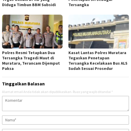
Diduga Timbun BBM Subsidi
Tersangka
Polres Resmi Tetapkan Dua
Kasat Lantas Polres Muratara
Tersangka Tragedi Maut di
Tegaskan Penetapan
Muratara, Terancam Dijemput
Tersangka Kecelakaan Bus ALS
Paksa
Sudah Sesuai Prosedur
Tinggalkan Balasan
Alamat email Anda tidak akan dipublikasikan.
Ruas yang wajib ditandai
*