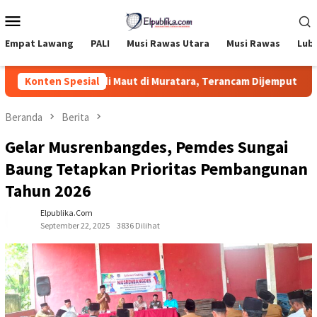
Loncat
Menu
ke
Mobile
konten
Empat Lawang
PALI
Musi Rawas Utara
Musi Rawas
Lub
rsangka Tragedi Maut di Muratara, Terancam Dijemput Paksa
Konten Spesial
Beranda
Berita
Gelar Musrenbangdes, Pemdes Sungai
Baung Tetapkan Prioritas Pembangunan
Tahun 2026
Elpublika.com
September 22, 2025
3836 Dilihat