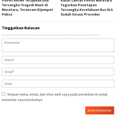
Polres Resmi Tetapkan Dua
Kasat Lantas Polres Muratara
Tersangka Tragedi Maut di
Tegaskan Penetapan
Muratara, Terancam Dijemput
Tersangka Kecelakaan Bus ALS
Paksa
Sudah Sesuai Prosedur
Tinggalkan Balasan
Alamat email Anda tidak akan dipublikasikan.
Ruas yang wajib ditandai
*
Simpan nama, email, dan situs web saya pada peramban ini untuk
komentar saya berikutnya.