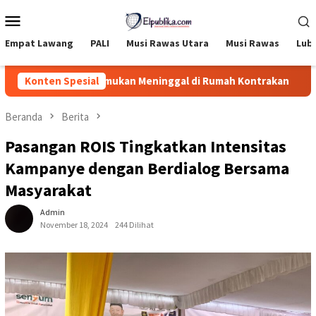
Loncat
Menu
ke
Mobile
konten
Empat Lawang
PALI
Musi Rawas Utara
Musi Rawas
Lub
aga Malam Ditemukan Meninggal di Rumah Kontrakan
Konten Spesial
Dev
Beranda
Berita
Pasangan ROIS Tingkatkan Intensitas
Kampanye dengan Berdialog Bersama
Masyarakat
Admin
November 18, 2024
244 Dilihat