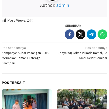
Author:
admin
Post Views:
244
SEBARKAN
Navigasi
Pos sebelumnya
Pos berikutnya
Kampanye Akbar Pasangan ROIS
Upaya Wujudkan Pilkada Damai, PA
pos
Meriahkan Taman Olahraga
GmnI Gelar Seminar
Silampari
POS TERKAIT