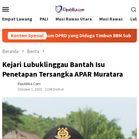
Loncat
Menu
ke
Mobile
konten
Empat Lawang
PALI
Musi Rawas Utara
Musi Rawas
Lub
ndak Tegas Oknum DPRD yang Diduga Timbun BBM Subsidi
Konten Spesial
Beranda
Berita
Kejari Lubuklinggau Bantah Isu
Penetapan Tersangka APAR Muratara
Elpublika.com
Oktober 1, 2025
2198 Dilihat