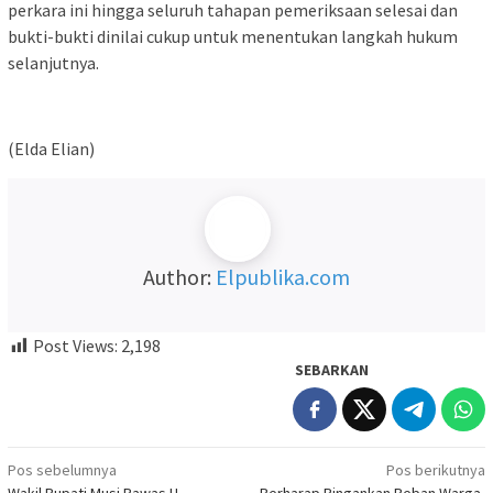
perkara ini hingga seluruh tahapan pemeriksaan selesai dan
bukti-bukti dinilai cukup untuk menentukan langkah hukum
selanjutnya.
(Elda Elian)
Author:
Elpublika.com
Post Views:
2,198
SEBARKAN
Navigasi
Pos sebelumnya
Pos berikutnya
Wakil Bupati Musi Rawas H.
Berharap Ringankan Beban Warga,