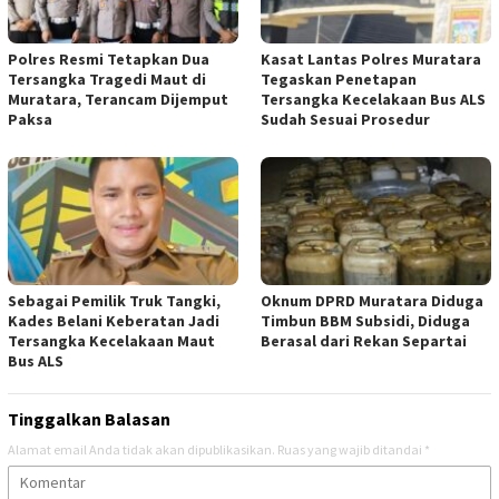
Polres Resmi Tetapkan Dua
Kasat Lantas Polres Muratara
Tersangka Tragedi Maut di
Tegaskan Penetapan
Muratara, Terancam Dijemput
Tersangka Kecelakaan Bus ALS
Paksa
Sudah Sesuai Prosedur
Sebagai Pemilik Truk Tangki,
Oknum DPRD Muratara Diduga
Kades Belani Keberatan Jadi
Timbun BBM Subsidi, Diduga
Tersangka Kecelakaan Maut
Berasal dari Rekan Separtai
Bus ALS
Tinggalkan Balasan
Alamat email Anda tidak akan dipublikasikan.
Ruas yang wajib ditandai
*