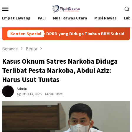
Loncat
Menu
ke
Mobile
konten
Empat Lawang
PALI
Musi Rawas Utara
Musi Rawas
Lub
ak Tegas Oknum DPRD yang Diduga Timbun BBM Subsidi
Konten Spesial
P
Beranda
Berita
Kasus Oknum Satres Narkoba Diduga
Terlibat Pesta Narkoba, Abdul Aziz:
Harus Usut Tuntas
Admin
Agustus 13, 2025
1420 Dilihat