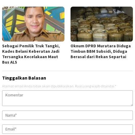
Sebagai Pemilik Truk Tangki,
Oknum DPRD Muratara Diduga
Kades Belani Keberatan Jadi
Timbun BBM Subsidi, Diduga
Tersangka Kecelakaan Maut
Berasal dari Rekan Separtai
Bus ALS
Tinggalkan Balasan
Alamat email Anda tidak akan dipublikasikan.
Ruas yang wajib ditandai
*