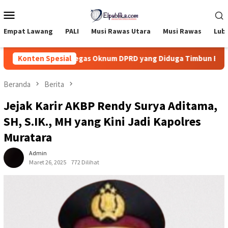
Loncat
Menu
ke
Mobile
konten
Empat Lawang
PALI
Musi Rawas Utara
Musi Rawas
Lub
arat Tindak Tegas Oknum DPRD yang Diduga Timbun BBM Subsidi
Konten Spesial
Beranda
Berita
Jejak Karir AKBP Rendy Surya Aditama,
SH, S.IK., MH yang Kini Jadi Kapolres
Muratara
Admin
Maret 26, 2025
772 Dilihat