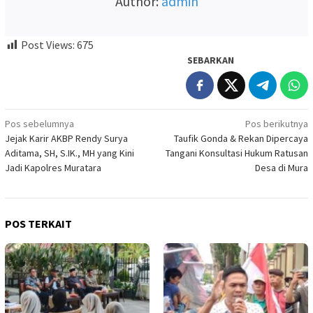
Author:
admin
Post Views:
675
SEBARKAN
Navigasi
Pos sebelumnya
Pos berikutnya
Jejak Karir AKBP Rendy Surya
Taufik Gonda & Rekan Dipercaya
pos
Aditama, SH, S.IK., MH yang Kini
Tangani Konsultasi Hukum Ratusan
Jadi Kapolres Muratara
Desa di Mura
POS TERKAIT