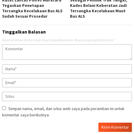
Kasat Lantas Polres Muratara
Sebagai Pemilik Truk Tangki,
Tegaskan Penetapan
Kades Belani Keberatan Jadi
Tersangka Kecelakaan Bus ALS
Tersangka Kecelakaan Maut
Sudah Sesuai Prosedur
Bus ALS
Tinggalkan Balasan
Alamat email Anda tidak akan dipublikasikan.
Ruas yang wajib ditandai
*
Simpan nama, email, dan situs web saya pada peramban ini untuk
komentar saya berikutnya.