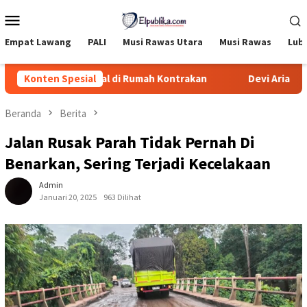
Loncat
Menu
ke
Mobile
konten
Empat Lawang
PALI
Musi Rawas Utara
Musi Rawas
Lub
n Meninggal di Rumah Kontrakan
Konten Spesial
Devi Arianto Apresiasi
Beranda
Berita
Jalan Rusak Parah Tidak Pernah Di
Benarkan, Sering Terjadi Kecelakaan
Admin
Januari 20, 2025
963 Dilihat