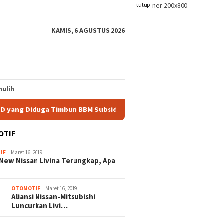
tutup
KAMIS, 6 AGUSTUS 2026
ulih
 Timbun BBM Subsidi
Polisi Beberkan Alasan Penetapan
OTIF
IF
Maret 16, 2019
New Nissan Livina Terungkap, Apa
OTOMOTIF
Maret 16, 2019
Aliansi Nissan-Mitsubishi
Luncurkan Livi…