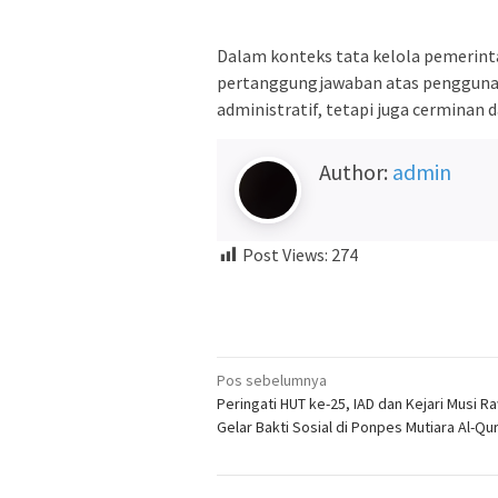
Dalam konteks tata kelola pemerint
pertanggungjawaban atas penggunaa
administratif, tetapi juga cerminan d
Author:
admin
Post Views:
274
Navigasi
Pos sebelumnya
Peringati HUT ke-25, IAD dan Kejari Musi R
pos
Gelar Bakti Sosial di Ponpes Mutiara Al-Qu