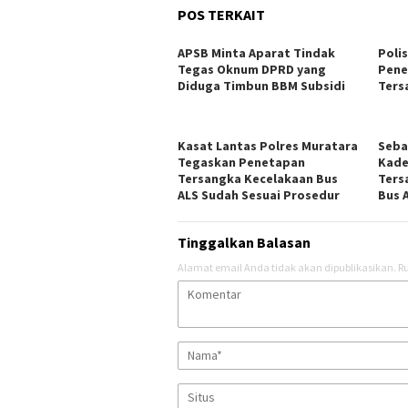
POS TERKAIT
APSB Minta Aparat Tindak
Poli
Tegas Oknum DPRD yang
Pene
Diduga Timbun BBM Subsidi
Ters
Kasat Lantas Polres Muratara
Seba
Tegaskan Penetapan
Kade
Tersangka Kecelakaan Bus
Ters
ALS Sudah Sesuai Prosedur
Bus 
Tinggalkan Balasan
Alamat email Anda tidak akan dipublikasikan.
Ru