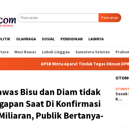
Pencarian
LITIK
OLAHRAGA
SOSIAL
PENDIDIKAN
LAINNYA
Utara
Musi Rawas
Lubuk Linggau
Sumatera Selatan
Prabum
APSB Minta Aparat Tindak Tegas Oknum DPRD yang Diduga
OTOM
awas Bisu dan Diam tidak
OTOMOT
Sosok 
K…
apan Saat Di Konfirmasi
Miliaran, Publik Bertanya-