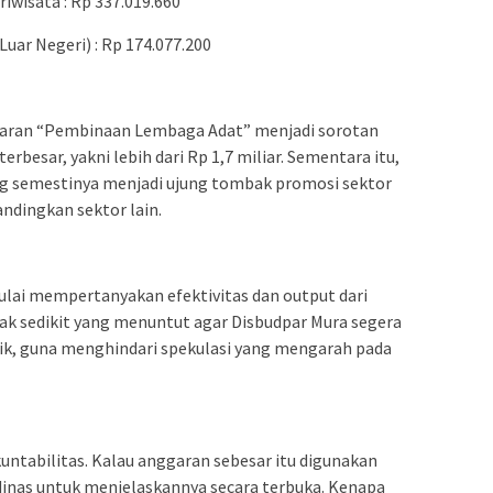
iwisata : Rp 337.019.660
uar Negeri) : Rp 174.077.200
nggaran “Pembinaan Lembaga Adat” menjadi sorotan
besar, yakni lebih dari Rp 1,7 miliar. Sementara itu,
g semestinya menjadi ujung tombak promosi sektor
bandingkan sektor lain.
ulai mempertanyakan efektivitas dan output dari
ak sedikit yang menuntut agar Disbudpar Mura segera
k, guna menghindari spekulasi yang mengarah pada
kuntabilitas. Kalau anggaran sebesar itu digunakan
 dinas untuk menjelaskannya secara terbuka. Kenapa