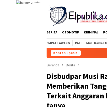
Loncat
tutup
ke
konten
BERITA
OTOMOTIF
KRIMINAL
PO
EMPAT LAWANG
PALI
Musi Rawas 
Konten Spesial
Beranda
Berita
Disbudpar Musi R
Memberikan Tangg
Terkait Anggaran 
tanya