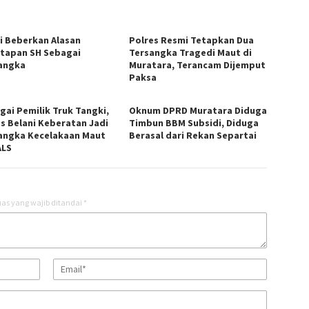
si Beberkan Alasan
Polres Resmi Tetapkan Dua
tapan SH Sebagai
Tersangka Tragedi Maut di
angka
Muratara, Terancam Dijemput
Paksa
gai Pemilik Truk Tangki,
Oknum DPRD Muratara Diduga
s Belani Keberatan Jadi
Timbun BBM Subsidi, Diduga
angka Kecelakaan Maut
Berasal dari Rekan Separtai
ALS
as yang wajib ditandai
*