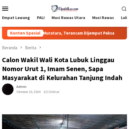
Loncat
Menu
ke
Mobile
konten
Empat Lawang
PALI
Musi Rawas Utara
Musi Rawas
Lub
ragedi Maut di Muratara, Terancam Dijemput Paksa
Konten Spesial
Kasat
Beranda
Berita
Calon Wakil Wali Kota Lubuk Linggau
Nomor Urut 1, Imam Senen, Sapa
Masyarakat di Kelurahan Tanjung Indah
Admin
Oktober 10, 2024
221 Dilihat