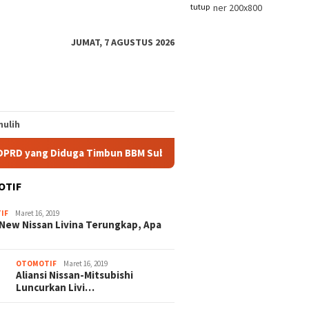
tutup
JUMAT, 7 AGUSTUS 2026
ulih
ng Diduga Timbun BBM Subsidi
Polisi Beberkan Alasan P
OTIF
IF
Maret 16, 2019
New Nissan Livina Terungkap, Apa
OTOMOTIF
Maret 16, 2019
Aliansi Nissan-Mitsubishi
Luncurkan Livi…