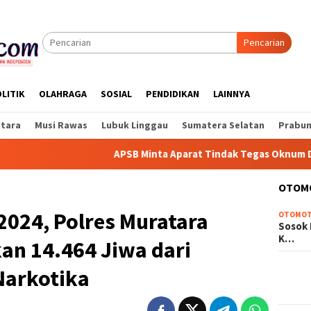
Pencarian
LITIK
OLAHRAGA
SOSIAL
PENDIDIKAN
LAINNYA
Utara
Musi Rawas
Lubuk Linggau
Sumatera Selatan
Prabum
APSB Minta Aparat Tindak Tegas Oknum DPRD ya
OTOM
2024, Polres Muratara
OTOMOT
Sosok 
K…
an 14.464 Jiwa dari
Narkotika