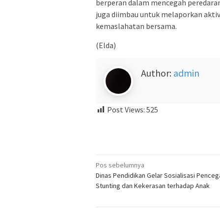
berperan dalam mencegah peredaran
juga diimbau untuk melaporkan akti
kemaslahatan bersama.
(Elda)
Author:
admin
Post Views:
525
Navigasi
Pos sebelumnya
Dinas Pendidikan Gelar Sosialisasi Pence
pos
Stunting dan Kekerasan terhadap Anak