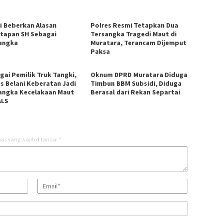
si Beberkan Alasan
Polres Resmi Tetapkan Dua
tapan SH Sebagai
Tersangka Tragedi Maut di
angka
Muratara, Terancam Dijemput
Paksa
gai Pemilik Truk Tangki,
Oknum DPRD Muratara Diduga
s Belani Keberatan Jadi
Timbun BBM Subsidi, Diduga
angka Kecelakaan Maut
Berasal dari Rekan Separtai
ALS
as yang wajib ditandai
*