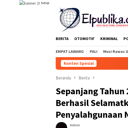
Loncat
tutup
ke
konten
BERITA
OTOMOTIF
KRIMINAL
PO
EMPAT LAWANG
PALI
Musi Rawas 
Konten Spesial
Beranda
Berita
Sepanjang Tahun 
Berhasil Selamatk
Penyalahgunaan 
Admin