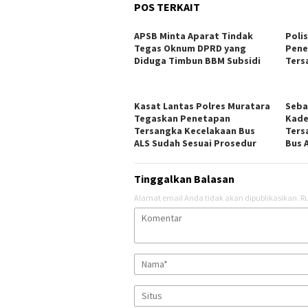
POS TERKAIT
APSB Minta Aparat Tindak
Poli
Tegas Oknum DPRD yang
Pene
Diduga Timbun BBM Subsidi
Ters
Kasat Lantas Polres Muratara
Seba
Tegaskan Penetapan
Kade
Tersangka Kecelakaan Bus
Ters
ALS Sudah Sesuai Prosedur
Bus 
Tinggalkan Balasan
Alamat email Anda tidak akan dipublikasikan.
Ru