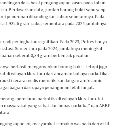
andingan data hasil pengungkapan kasus pada tahun
ika. Berdasarkan data, jumlah barang bukti sabu yang
mi penurunan dibandingkan tahun sebelumnya. Pada
ita 1.922,6 gram sabu, sementara pada 2024 jumlahnya
erjadi peningkatan signifikan. Pada 2023, Polres hanya
kstasi. Sementara pada 2024, jumlahnya meningkat
ambahan seberat 0,34 gram berbentuk pecahan.
hanya berhasil mengamankan barang bukti, tetapi juga
at di wilayah Muratara dari ancaman bahaya narkotika.
terbukti secara medis memiliki kandungan amfetamin
bagai bagian dari upaya penanganan lebih lanjut.
rangi peredaran narkotika di wilayah Muratara. Ini
n masyarakat yang sehat dan bebas narkoba,” ujar AKBP
atara
engungkapan ini, masyarakat semakin waspada dan aktif