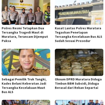
Polres Resmi Tetapkan Dua
Kasat Lantas Polres Muratara
Tersangka Tragedi Maut di
Tegaskan Penetapan
Muratara, Terancam Dijemput
Tersangka Kecelakaan Bus ALS
Paksa
Sudah Sesuai Prosedur
Sebagai Pemilik Truk Tangki,
Oknum DPRD Muratara Diduga
Kades Belani Keberatan Jadi
Timbun BBM Subsidi, Diduga
Tersangka Kecelakaan Maut
Berasal dari Rekan Separtai
Bus ALS