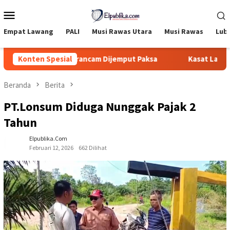
Loncat
Menu
ke
Mobile
konten
Empat Lawang
PALI
Musi Rawas Utara
Musi Rawas
Lub
 di Muratara, Terancam Dijemput Paksa
Konten Spesial
Kasat Lantas Po
Beranda
Berita
PT.Lonsum Diduga Nunggak Pajak 2
Tahun
Elpublika.com
Februari 12, 2026
662 Dilihat