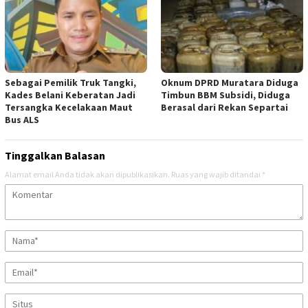
Sebagai Pemilik Truk Tangki,
Oknum DPRD Muratara Diduga
Kades Belani Keberatan Jadi
Timbun BBM Subsidi, Diduga
Tersangka Kecelakaan Maut
Berasal dari Rekan Separtai
Bus ALS
Tinggalkan Balasan
Alamat email Anda tidak akan dipublikasikan.
Ruas yang wajib ditandai
*