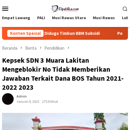
Loncat
Menu
ke
Mobile
konten
Empat Lawang
PALI
Musi Rawas Utara
Musi Rawas
Lub
D yang Diduga Timbun BBM Subsidi
Konten Spesial
Polisi Beberkan Alas
Beranda
Berita
Pendidikan
Kepsek SDN 3 Muara Lakitan
Mengeblokir No Tidak Memberikan
Jawaban Terkait Dana BOS Tahun 2021-
2022 2023
Admin
Januari 9, 2025
275 Dilihat