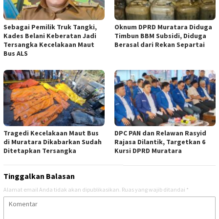
Sebagai Pemilik Truk Tangki,
Oknum DPRD Muratara Diduga
Kades Belani Keberatan Jadi
Timbun BBM Subsidi, Diduga
Tersangka Kecelakaan Maut
Berasal dari Rekan Separtai
Bus ALS
Tragedi Kecelakaan Maut Bus
DPC PAN dan Relawan Rasyid
di Muratara Dikabarkan Sudah
Rajasa Dilantik, Targetkan 6
Ditetapkan Tersangka
Kursi DPRD Muratara
Tinggalkan Balasan
Alamat email Anda tidak akan dipublikasikan.
Ruas yang wajib ditandai
*