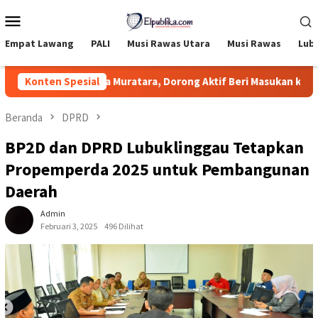
Loncat
Menu
ke
Mobile
konten
Empat Lawang
PALI
Musi Rawas Utara
Musi Rawas
Lub
resiasi Pemuda Muratara, Dorong Aktif Beri Masukan kepada DPR
Konten Spesial
Beranda
DPRD
BP2D dan DPRD Lubuklinggau Tetapkan
Propemperda 2025 untuk Pembangunan
Daerah
Admin
Februari 3, 2025
496 Dilihat